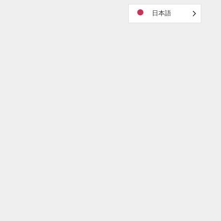
日本語
このページの最上部へ行
SNSで誰かに教えてあげ
メニュー
会員サイトに行く！
く！
る！
カレンダー
2026年8月
月
火
水
木
金
土
日