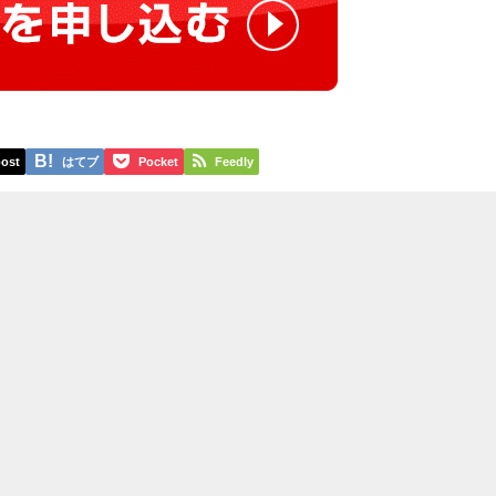
ost
はてブ
Pocket
Feedly