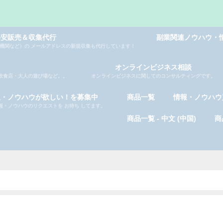
格安販売＆収集代行
副業関連ノウハウ・
機関など）の メールアドレスの新規収集も代行しています！
オンラインビジネス相談
飲食店・大人の遊び場など。。
オンラインビジネスに関してのコンサルティングです。
報・ノウハウが欲しい！を募集中
商品一覧
情報・ノウハウ
報・ノウハウのリクエストを お待ち してます。
商品一覧 - 中文 (中国)
商